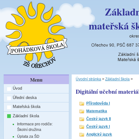
Základn
mateřská š
Menu
Úvodní stránka
>
Základní škola
>
Úvod
Digitální učební materiá
Úřední deska
Přírodověda I
Mateřská škola
Matematika
Základní škola
Český jazyk II
Informace pro rodiče:
Český jazyk I
Školní družina
Anglický jazyk
Úplata za ŠD