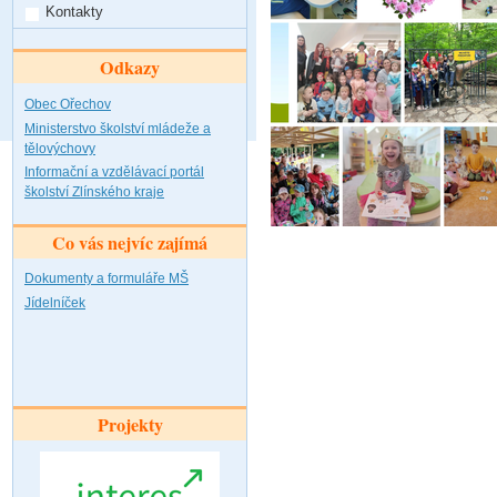
Kontakty
Odkazy
Obec Ořechov
Ministerstvo školství mládeže a
tělovýchovy
Informační a vzdělávací portál
školství Zlínského kraje
Co vás nejvíc zajímá
Dokumenty a formuláře MŠ
Jídelníček
Projekty