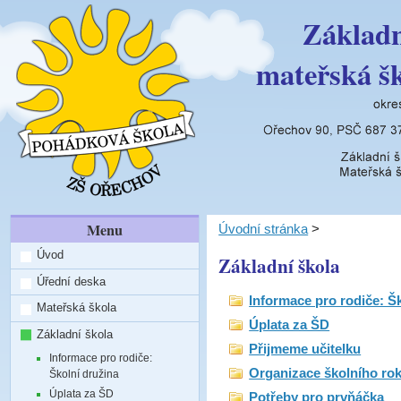
Základn
mateřská š
Menu
Úvodní stránka
>
Úvod
Základní škola
Úřední deska
Informace pro rodiče: Š
Mateřská škola
Úplata za ŠD
Základní škola
Přijmeme učitelku
Informace pro rodiče:
Organizace školního rok
Školní družina
Úplata za ŠD
Potřeby pro prvňáčka