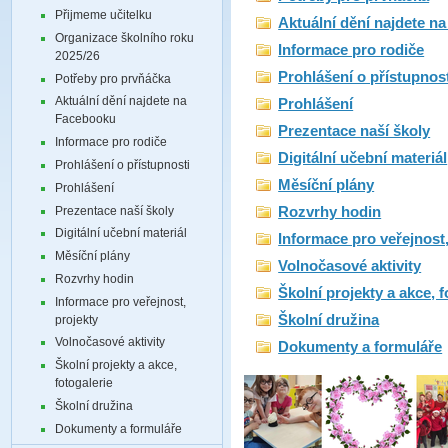
Přijmeme učitelku
Aktuální dění najdete n
Organizace školního roku
Informace pro rodiče
2025/26
Prohlášení o přístupnos
Potřeby pro prvňáčka
Aktuální dění najdete na
Prohlášení
Facebooku
Prezentace naší školy
Informace pro rodiče
Digitální učební materiál
Prohlášení o přístupnosti
Měsíční plány
Prohlášení
Prezentace naší školy
Rozvrhy hodin
Digitální učební materiál
Informace pro veřejnost,
Měsíční plány
Volnočasové aktivity
Rozvrhy hodin
Školní projekty a akce, f
Informace pro veřejnost,
Školní družina
projekty
Volnočasové aktivity
Dokumenty a formuláře
Školní projekty a akce,
fotogalerie
Školní družina
Dokumenty a formuláře