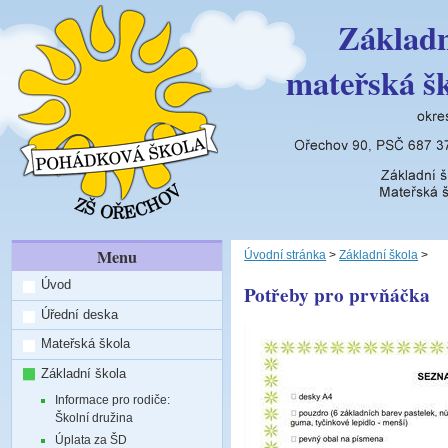
Základn
mateřská š
Menu
Úvodní stránka
>
Základní škola
>
Úvod
Potřeby pro prvňáčka
Úřední deska
Mateřská škola
Základní škola
Informace pro rodiče:
Školní družina
Úplata za ŠD