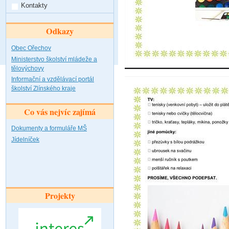
Kontakty
Odkazy
Obec Ořechov
Ministerstvo školství mládeže a
tělovýchovy
Informační a vzdělávací portál
školství Zlínského kraje
Co vás nejvíc zajímá
Dokumenty a formuláře MŠ
Jídelníček
Projekty