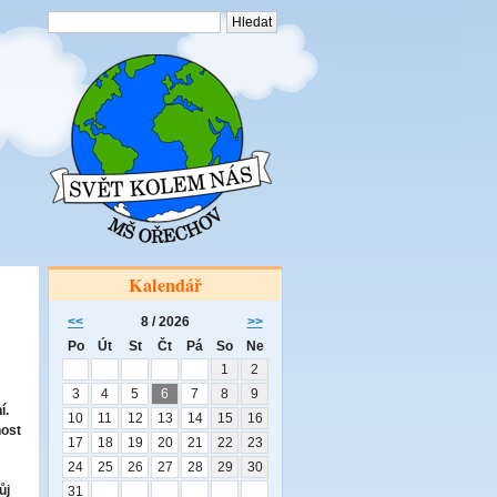
Kalendář
<<
8 / 2026
>>
Po
Út
St
Čt
Pá
So
Ne
1
2
3
4
5
6
7
8
9
í.
10
11
12
13
14
15
16
nost
17
18
19
20
21
22
23
24
25
26
27
28
29
30
ůj
31