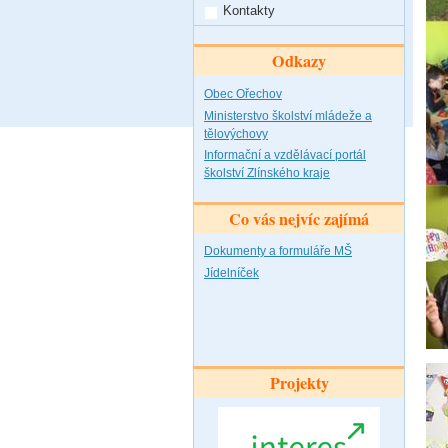
Kontakty
Odkazy
Obec Ořechov
Ministerstvo školství mládeže a
tělovýchovy
Informační a vzdělávací portál
školství Zlínského kraje
Co vás nejvíc zajímá
Dokumenty a formuláře MŠ
Jídelníček
Projekty