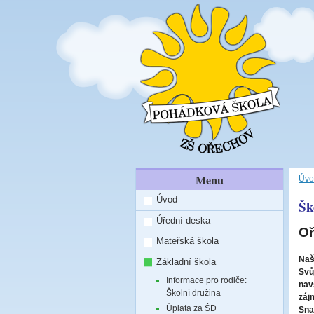
Menu
Úvo
Úvod
Šk
Úřední deska
Oř
Mateřská škola
Naš
Základní škola
Svů
Informace pro rodiče:
nav
Školní družina
záj
Úplata za ŠD
Sna