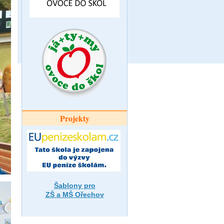
Projekty
Šablony pro
ZŠ a MŠ Ořechov