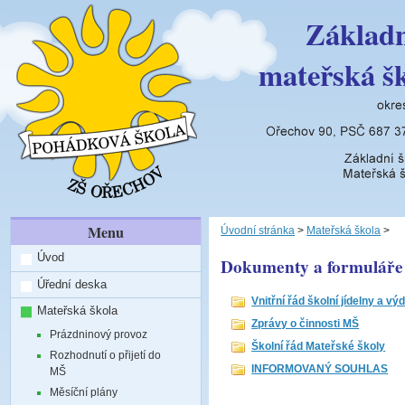
Základn
mateřská š
Menu
Úvodní stránka
>
Mateřská škola
>
Úvod
Dokumenty a formuláře
Úřední deska
Vnitřní řád školní jídelny a vý
Mateřská škola
Zprávy o činnosti MŠ
Prázdninový provoz
Školní řád Mateřské školy
Rozhodnutí o přijetí do
INFORMOVANÝ SOUHLAS
MŠ
Měsíční plány