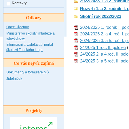
2022/2023 1. a 2. ročník
Kontakty
Rozvrh 1. a 2. ročník II. 
Školní rok 2022/2023
Odkazy
2024/2025 1. ročník I. polo
Obec Ořechov
Ministerstvo školství mládeže a
2024/2025 2. a 4. roč. I. po
tělovýchovy
2024/2025 3. a 5. roč. I. po
Informační a vzdělávací portál
24/2025 1.roč. II. pololetí
(
školství Zlínského kraje
24/2025 2. a 4.roč. II. polol
24/2025 3. a 5.roč. II. polol
Co vás nejvíc zajímá
Dokumenty a formuláře MŠ
Jídelníček
Projekty