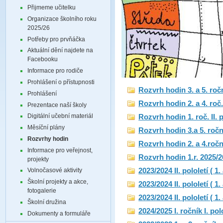
Přijmeme učitelku
Organizace školního roku
2025/26
Potřeby pro prvňáčka
Aktuální dění najdete na
Facebooku
Informace pro rodiče
Prohlášení o přístupnosti
Rozvrh hodin 3. a 5. ročn
Prohlášení
Rozvrh hodin 2. a 4. roč. 
Prezentace naší školy
Digitální učební materiál
Rozvrh hodin 1. roč. II. 
Měsíční plány
Rozvrh hodin 3.a 5. roční
Rozvrhy hodin
Rozvrh hodin 2. a 4.roční
Informace pro veřejnost,
Rozvrh hodin 1.r. 2025/26
projekty
2023/2024 II. pololetí ( 1.
Volnočasové aktivity
Školní projekty a akce,
2023/2024 II. pololetí ( 1.
fotogalerie
2023/2024 II. pololetí ( 1.
Školní družina
2024/2025 I. ročník I. pol
Dokumenty a formuláře