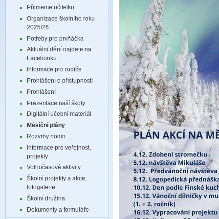
Přijmeme učitelku
Organizace školního roku
2025/26
Potřeby pro prvňáčka
Aktuální dění najdete na
Facebooku
Informace pro rodiče
Prohlášení o přístupnosti
Prohlášení
Prezentace naší školy
Digitální učební materiál
Měsíční plány
Rozvrhy hodin
Informace pro veřejnost,
projekty
Volnočasové aktivity
Školní projekty a akce,
fotogalerie
Školní družina
Dokumenty a formuláře