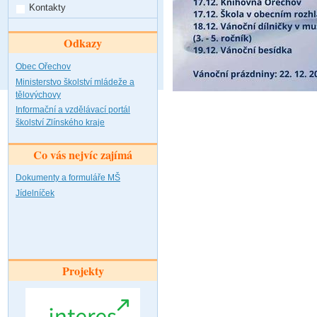
Kontakty
Odkazy
Obec Ořechov
Ministerstvo školství mládeže a
tělovýchovy
Informační a vzdělávací portál
školství Zlínského kraje
Co vás nejvíc zajímá
Dokumenty a formuláře MŠ
Jídelníček
Projekty