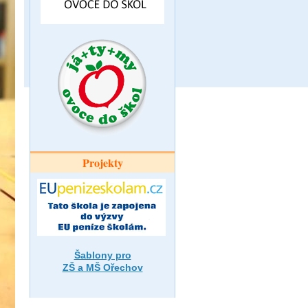
Projekty
Šablony pro
ZŠ a MŠ Ořechov