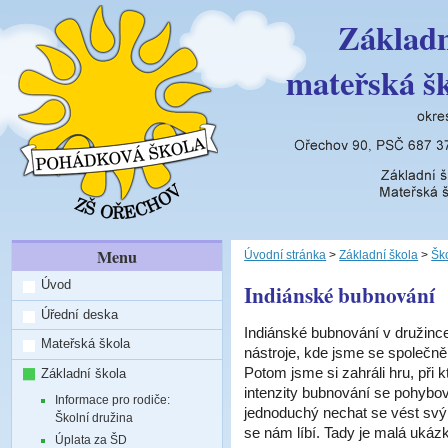
Základn
mateřská š
Menu
Úvodní stránka
>
Základní škola
>
Ško
Úvod
Indiánské bubnování
Úřední deska
Indiánské bubnování v družince
Mateřská škola
nástroje, kde jsme se společně
Potom jsme si zahráli hru, při 
Základní škola
intenzity bubnování se pohybova
Informace pro rodiče:
jednoduchý nechat se vést svým
Školní družina
se nám líbí. Tady je malá ukázka
Úplata za ŠD