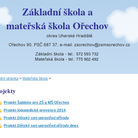
Základní škola a
mateřská škola Ořechov
dní stránka
>
Mateřská škola
>
ojekty
Projekt Šablony pro ZŠ a MŠ Ořechov
Projekt logopedické prevence 2014
Projekt Dětský sen uprostřed přírody
Projekt Dětský sen uprostřed přírody dnes