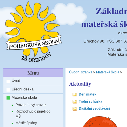
Základn
mateřská š
Menu
Úvodní stránka
>
Mateřská škola
>
Úvod
Aktuality
Úřední deska
Den matek
Mateřská škola
Třídní schůzka
Prázdninový provoz
Digitální vzdělávání
Rozhodnutí o přijetí do
MŠ
Měsíční plány