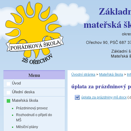
Základn
mateřská š
Menu
Úvodní stránka
>
Mateřská škola
>
In
Úvod
úplata za prázdninový 
Úřední deska
úplata za prázdniny mš.docx
(.
Mateřská škola
Prázdninový provoz
Rozhodnutí o přijetí do
MŠ
Měsíční plány