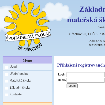
Základn
mateřská š
Menu
Přihlašení registrovanéh
Úvod
Úřední deska
Login
Heslo
Mateřská škola
Základní škola
Kontakty