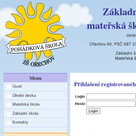
Základn
mateřská š
Menu
Přihlašení registrovanéh
Úvod
Úřední deska
Login
Heslo
Mateřská škola
Základní škola
Kontakty