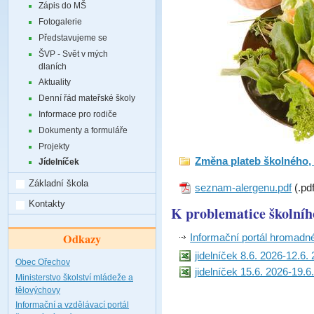
Zápis do MŠ
Fotogalerie
Představujeme se
ŠVP - Svět v mých
dlaních
Aktuality
Denní řád mateřské školy
Informace pro rodiče
Dokumenty a formuláře
Projekty
Změna plateb školného,
Jídelníček
Základní škola
seznam-alergenu.pdf
(.pd
Kontakty
K problematice školníh
Odkazy
Informační portál hromadn
jidelníček 8.6. 2026-12.6.
Obec Ořechov
jidelníček 15.6. 2026-19.6
Ministerstvo školství mládeže a
tělovýchovy
Informační a vzdělávací portál