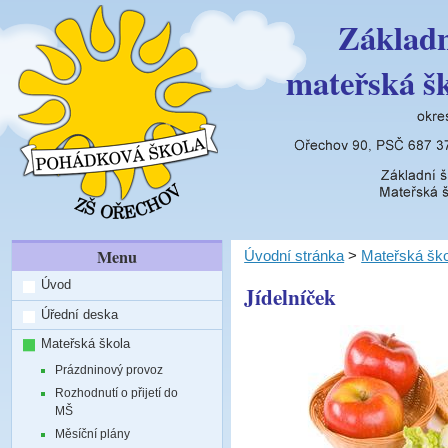
Základn
mateřská š
Menu
Úvodní stránka
>
Mateřská ško
Úvod
Jídelníček
Úřední deska
Mateřská škola
Prázdninový provoz
Rozhodnutí o přijetí do
MŠ
Měsíční plány