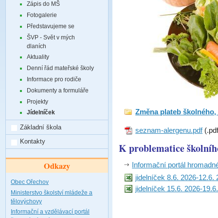
Zápis do MŠ
Fotogalerie
Představujeme se
ŠVP - Svět v mých
dlaních
Aktuality
Denní řád mateřské školy
Informace pro rodiče
Dokumenty a formuláře
Projekty
Změna plateb školného,
Jídelníček
Základní škola
seznam-alergenu.pdf
(.pd
Kontakty
K problematice školníh
Odkazy
Informační portál hromadn
jidelníček 8.6. 2026-12.6.
Obec Ořechov
jidelníček 15.6. 2026-19.6
Ministerstvo školství mládeže a
tělovýchovy
Informační a vzdělávací portál