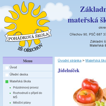
Základn
mateřská š
Menu
Úvodní stránka
>
Mateřská ško
Úvod
Jídelníček
Úřední deska
Mateřská škola
Prázdninový provoz
Rozhodnutí o přijetí do
MŠ
Měsíční plány