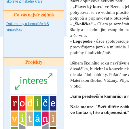
Mezi doplňkové aktivity patří:
školství Zlínského kraje
- „
Plavecký kurz
“ ve Bzenci, je
pohybovat se ve vodním prostřed
Co vás nejvíc zajímá
pohybů a připravovat k otužován
- „
Školička
“ – Cílem je seznámi
Dokumenty a formuláře MŠ
školy a usnadnit jim vstup do m
Jídelníček
a červnu.
-
Logopedie
- úzce spolupracuj
procvičujeme jazyk a mluvidla. 
potřeby i individuálně.
Projekty
Během školního roku navštěvuj
divadélka, hudební a kouzelnick
dle aktuální nabídky. Pořádáme 
Mateřskou školou Vážany. Připr
v obci.
Jsme především kamarádi a r
Naše motto:
:
"Svět dítěte zač
ve fantazii, hře a objevování.