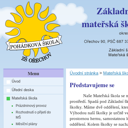
Základn
mateřská š
Menu
Úvodní stránka
>
Mateřská ško
Úvod
Představujeme se
Úřední deska
Naše Mateřská škola se 
Mateřská škola
prostředí. Spadá pod Základní š
Prázdninový provoz
školky. Máme dvě oddělení, které
Rozhodnutí o přijetí do
Výhodou naší školky je určitě v
MŠ
prostornou hernu, samostatnou l
Měsíční plány
oddělení. Kolem školky se nachá