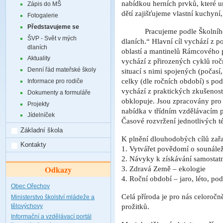
nabídkou herních prvků, které u
Zápis do MŠ
dětí zajišťujeme vlastní kuchyn
Fotogalerie
Představujeme se
Pracujeme podle Školní
ŠVP - Svět v mých
dlaních.“ Hlavní cíl vychází z p
dlaních
oblastí a mantinelů Rámcového 
Aktuality
vychází z přirozených cyklů roč
Denní řád mateřské školy
situací s nimi spojených (počasí
celky (dle ročních období) s po
Informace pro rodiče
vychází z praktických zkušeností 
Dokumenty a formuláře
obklopuje. Jsou zpracovány pro
Projekty
nabídka v třídním vzdělávacím p
Jídelníček
Časové rozvržení jednotlivých té
Základní škola
K plnění dlouhodobých cílů zařa
Kontakty
1. Vytvářet povědomí o sounálež
2. Návyky k získávání samostatn
Odkazy
3. Zdravá Země – ekologie
4. Roční období – jaro, léto, po
Obec Ořechov
Celá příroda je pro nás celoroč
Ministerstvo školství mládeže a
prožitků.
tělovýchovy
Informační a vzdělávací portál