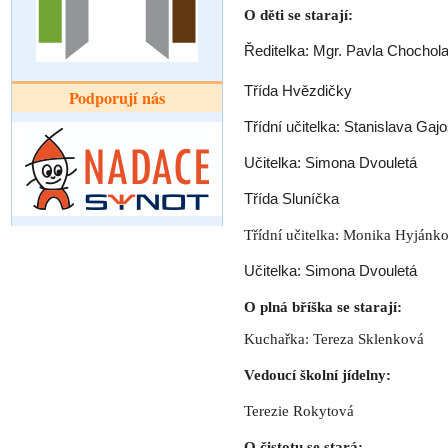
O děti se starají:
Ředitelka: Mgr. Pavla Chochola
Třída Hvězdičky
Podporují nás
Třídní učitelka: Stanislava Gaj
Učitelka: Simona Dvouletá
Třída Sluníčka
Třídní učitelka: Monika Hyjánk
Učitelka: Simona Dvouletá
O plná bříška se starají:
Kuchařka: Tereza Sklenková
Vedoucí školní jídelny:
Terezie Rokytová
O čistotu se stará: