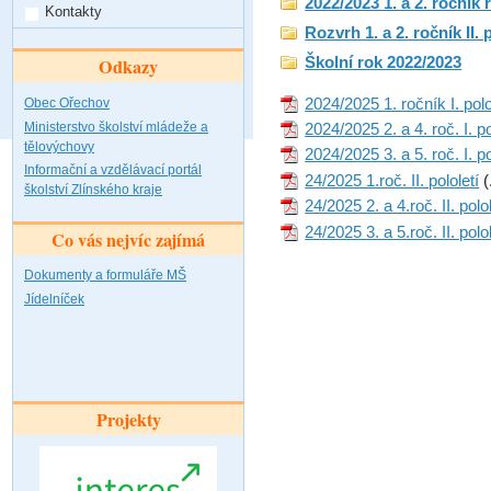
2022/2023 1. a 2. ročník
Kontakty
Rozvrh 1. a 2. ročník II. 
Školní rok 2022/2023
Odkazy
2024/2025 1. ročník I. polo
Obec Ořechov
Ministerstvo školství mládeže a
2024/2025 2. a 4. roč. I. po
tělovýchovy
2024/2025 3. a 5. roč. I. po
Informační a vzdělávací portál
24/2025 1.roč. II. pololetí
(
školství Zlínského kraje
24/2025 2. a 4.roč. II. polol
24/2025 3. a 5.roč. II. polol
Co vás nejvíc zajímá
Dokumenty a formuláře MŠ
Jídelníček
Projekty