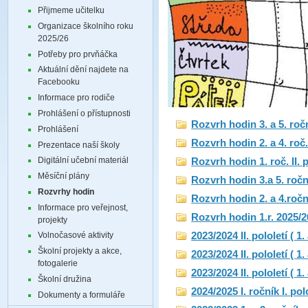
Přijmeme učitelku
Organizace školního roku
2025/26
Potřeby pro prvňáčka
Aktuální dění najdete na
Facebooku
Informace pro rodiče
Prohlášení o přístupnosti
Rozvrh hodin 3. a 5. ročn
Prohlášení
Rozvrh hodin 2. a 4. roč. 
Prezentace naší školy
Digitální učební materiál
Rozvrh hodin 1. roč. II. 
Měsíční plány
Rozvrh hodin 3.a 5. roční
Rozvrhy hodin
Rozvrh hodin 2. a 4.roční
Informace pro veřejnost,
Rozvrh hodin 1.r. 2025/26
projekty
2023/2024 II. pololetí ( 1.
Volnočasové aktivity
Školní projekty a akce,
2023/2024 II. pololetí ( 1.
fotogalerie
2023/2024 II. pololetí ( 1.
Školní družina
2024/2025 I. ročník I. pol
Dokumenty a formuláře