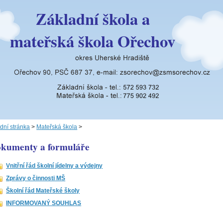
Základní škola a
mateřská škola Ořechov
dní stránka
>
Mateřská škola
>
kumenty a formuláře
Vnitřní řád školní jídelny a výdejny
Zprávy o činnosti MŠ
Školní řád Mateřské školy
INFORMOVANÝ SOUHLAS