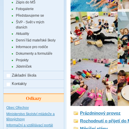
Zápis do MŠ
Fotogalerie
Představujeme se
ŠVP - Svět v mých
dlaních
Aktuality
Denní řád mateřské školy
Informace pro rodiče
Dokumenty a formuláře
Projekty
Jídelníček
Základní škola
Kontakty
Odkazy
Obec Ořechov
Prázdninový provoz
Ministerstvo školství mládeže a
tělovýchovy
Rozhodnutí o přijetí do
Informační a vzdělávací portál
Měsíční plány