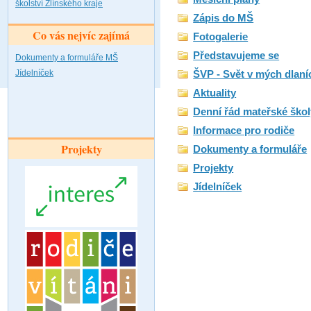
školství Zlínského kraje
Zápis do MŠ
Co vás nejvíc zajímá
Fotogalerie
Představujeme se
Dokumenty a formuláře MŠ
Jídelníček
ŠVP - Svět v mých dlaní
Aktuality
Denní řád mateřské škol
Informace pro rodiče
Projekty
Dokumenty a formuláře
Projekty
Jídelníček