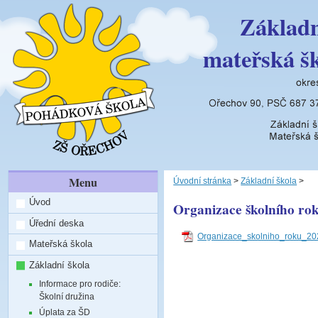
Základn
mateřská š
Menu
Úvodní stránka
>
Základní škola
>
Úvod
Organizace školního ro
Úřední deska
Organizace_skolniho_roku_20
Mateřská škola
Základní škola
Informace pro rodiče:
Školní družina
Úplata za ŠD