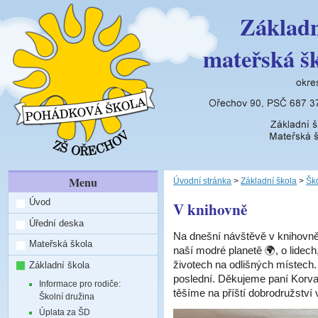
Základn
mateřská š
Menu
Úvodní stránka
>
Základní škola
>
Ško
Úvod
V knihovně
Úřední deska
Na dnešní návštěvě v knihovně
Mateřská škola
naší modré planetě 🌍, o lidech,
životech na odlišných místech. 
Základní škola
poslední. Děkujeme paní Korva
Informace pro rodiče:
těšíme na příští dobrodružství 
Školní družina
Úplata za ŠD