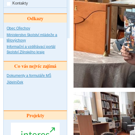
Kontakty
Odkazy
Obec Ořechov
Ministerstvo školství mládeže a
tělovýchovy
Informační a vzdělávací portál
školství Zlínského kraje
Co vás nejvíc zajímá
Dokumenty a formuláře MŠ
Jídelníček
Projekty