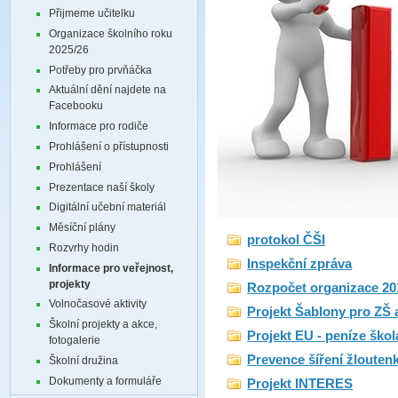
Přijmeme učitelku
Organizace školního roku
2025/26
Potřeby pro prvňáčka
Aktuální dění najdete na
Facebooku
Informace pro rodiče
Prohlášení o přístupnosti
Prohlášení
Prezentace naší školy
Digitální učební materiál
Měsíční plány
protokol ČŠI
Rozvrhy hodin
Inspekční zpráva
Informace pro veřejnost,
projekty
Rozpočet organizace 20
Volnočasové aktivity
Projekt Šablony pro ZŠ
Školní projekty a akce,
Projekt EU - peníze ško
fotogalerie
Prevence šíření žlouten
Školní družina
Dokumenty a formuláře
Projekt INTERES