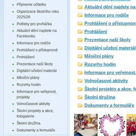
Přijmeme učitelku
Aktuální dění najdete n
Organizace školního roku
Informace pro rodiče
2025/26
Prohlášení o přístupnos
Potřeby pro prvňáčka
Aktuální dění najdete na
Prohlášení
Facebooku
Prezentace naší školy
Informace pro rodiče
Digitální učební materiál
Prohlášení o přístupnosti
Měsíční plány
Prohlášení
Prezentace naší školy
Rozvrhy hodin
Digitální učební materiál
Informace pro veřejnost,
Měsíční plány
Volnočasové aktivity
Rozvrhy hodin
Školní projekty a akce, f
Informace pro veřejnost,
Školní družina
projekty
Volnočasové aktivity
Dokumenty a formuláře
Školní projekty a akce,
fotogalerie
Školní družina
Dokumenty a formuláře