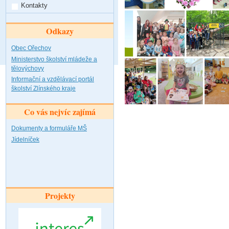
Kontakty
Odkazy
Obec Ořechov
Ministerstvo školství mládeže a
tělovýchovy
Informační a vzdělávací portál
školství Zlínského kraje
Co vás nejvíc zajímá
Dokumenty a formuláře MŠ
Jídelníček
Projekty