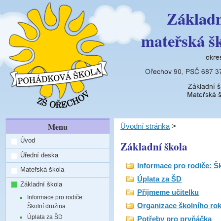
Základn
mateřská š
Menu
Úvodní stránka
>
Úvod
Základní škola
Úřední deska
Informace pro rodiče: Š
Mateřská škola
Úplata za ŠD
Základní škola
Přijmeme učitelku
Informace pro rodiče:
Organizace školního rok
Školní družina
Úplata za ŠD
Potřeby pro prvňáčka