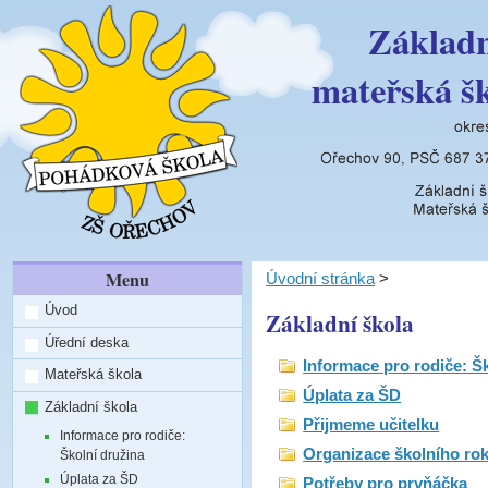
Základn
mateřská š
Menu
Úvodní stránka
>
Úvod
Základní škola
Úřední deska
Informace pro rodiče: Š
Mateřská škola
Úplata za ŠD
Základní škola
Přijmeme učitelku
Informace pro rodiče:
Organizace školního rok
Školní družina
Úplata za ŠD
Potřeby pro prvňáčka