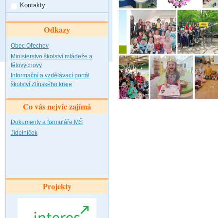
Kontakty
Odkazy
Obec Ořechov
Ministerstvo školství mládeže a
tělovýchovy
Informační a vzdělávací portál
školství Zlínského kraje
Co vás nejvíc zajímá
Dokumenty a formuláře MŠ
Jídelníček
Projekty