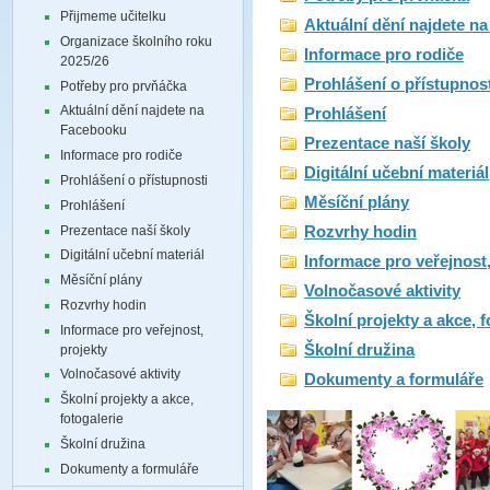
Přijmeme učitelku
Aktuální dění najdete n
Organizace školního roku
Informace pro rodiče
2025/26
Prohlášení o přístupnos
Potřeby pro prvňáčka
Aktuální dění najdete na
Prohlášení
Facebooku
Prezentace naší školy
Informace pro rodiče
Digitální učební materiál
Prohlášení o přístupnosti
Měsíční plány
Prohlášení
Prezentace naší školy
Rozvrhy hodin
Digitální učební materiál
Informace pro veřejnost,
Měsíční plány
Volnočasové aktivity
Rozvrhy hodin
Školní projekty a akce, f
Informace pro veřejnost,
Školní družina
projekty
Volnočasové aktivity
Dokumenty a formuláře
Školní projekty a akce,
fotogalerie
Školní družina
Dokumenty a formuláře