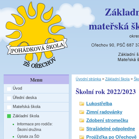
Základn
mateřská š
Menu
Úvodní stránka
>
Základní škola
>
Ško
Úvod
Školní rok 2022/2023
Úřední deska
Lukostřelba
Mateřská škola
Zimní radovánky
Základní škola
Zdobení stromečku
Informace pro rodiče:
Strašidelné odpoledne
Školní družina
Úplata za ŠD
Projížďka po Ořechově