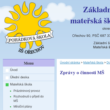
Základn
mateřská š
Menu
Úvodní stránka
>
Mateřská škola
>
Do
Úvod
Zprávy o činnosti MŠ
Úřední deska
Mateřská škola
Prázdninový provoz
Rozhodnutí o přijetí do
MŠ
Měsíční plány