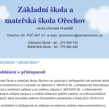
Základní škola a
mateřská škola Ořechov
dní stránka
>
Základní škola
>
ohlášení o přístupnosti
ladní škola a mateřská škola Ořechov se zavazuje k zpřístupnění své webové strán
.zsmsorechov.cz v souladu se zákonem č. 99/2019 Sb., o přístupnosti internetový
ánek a mobilních aplikací a se změnou zákona č. 365/2000 Sb., o informačních
témech veřejné správy a o změně některých dalších zákonů, ve znění pozdějších
dpisů, které provádějí směrnici Evropského parlamentu a Rady (EU) 2016/2102.
o prohlášení o přístupnosti se vztahuje na webovou stránku www.zsmsorechov.cz