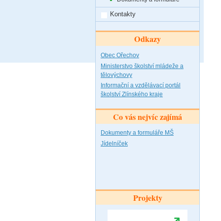
Kontakty
Odkazy
Obec Ořechov
Ministerstvo školství mládeže a
tělovýchovy
Informační a vzdělávací portál
školství Zlínského kraje
Co vás nejvíc zajímá
Dokumenty a formuláře MŠ
Jídelníček
Projekty