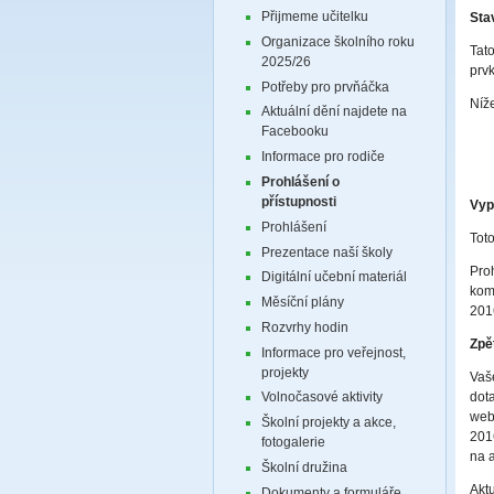
Přijmeme učitelku
Sta
Organizace školního roku
Tat
2025/26
prv
Potřeby pro prvňáčka
Níž
Aktuální dění najdete na
Facebooku
Informace pro rodiče
Prohlášení o
přístupnosti
Vyp
Prohlášení
Tot
Prezentace naší školy
Pro
Digitální učební materiál
kom
Měsíční plány
201
Rozvrhy hodin
Zpě
Informace pro veřejnost,
projekty
Vaš
dot
Volnočasové aktivity
web
Školní projekty a akce,
201
fotogalerie
na 
Školní družina
Akt
Dokumenty a formuláře