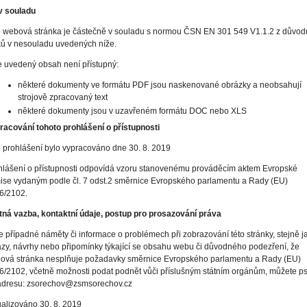
v souladu
o webová stránka je částečně v souladu s normou ČSN EN 301 549 V1.1.2 z důvod
ků v nesouladu uvedených níže.
e uvedený obsah není přístupný:
některé dokumenty ve formátu PDF jsou naskenované obrázky a neobsahují
strojově zpracovaný text
některé dokumenty jsou v uzavřeném formátu DOC nebo XLS
racování tohoto prohlášení o přístupnosti
o prohlášení bylo vypracováno dne 30. 8. 2019
hlášení o přístupnosti odpovídá vzoru stanovenému prováděcím aktem Evropské
ise vydaným podle čl. 7 odst.2 směrnice Evropského parlamentu a Rady (EU)
6/2102.
tná vazba, kontaktní údaje, postup pro prosazování práva
e případné náměty či informace o problémech při zobrazování této stránky, stejně j
azy, návrhy nebo připomínky týkající se obsahu webu či důvodného podezření, že
ová stránka nesplňuje požadavky směrnice Evropského parlamentu a Rady (EU)
6/2102, včetně možnosti podat podnět vůči příslušným státním orgánům, můžete ps
adresu: zsorechov@zsmsorechov.cz
ualizováno 30. 8. 2019