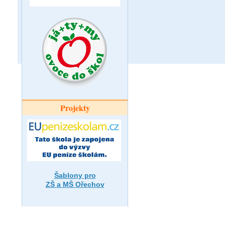
Projekty
Šablony pro
ZŠ a MŠ Ořechov