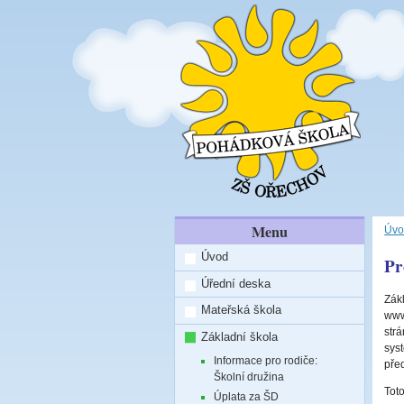
Menu
Úvo
Úvod
Pr
Úřední deska
Zák
Mateřská škola
www
str
Základní škola
sys
Informace pro rodiče:
pře
Školní družina
Tot
Úplata za ŠD