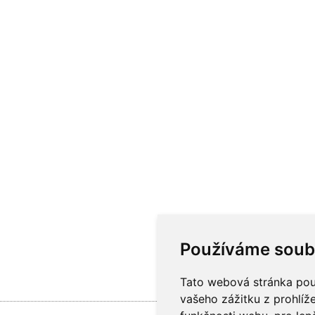
Používáme soub
Tato webová stránka použ
vašeho zážitku z prohlíže