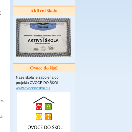
Aktivní škola
ů
Ovoce do škol
Naše škola je zapojena do
projektu OVOCE DO ŠKOL
www.ovocedoskol.eu
ako
át