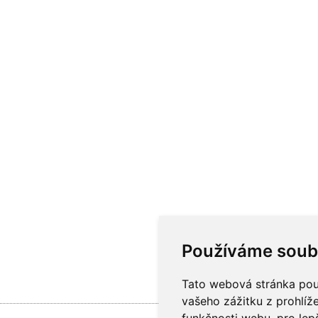
Používáme soub
Tato webová stránka použ
vašeho zážitku z prohlíže