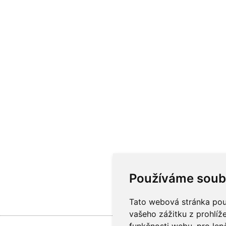
Používáme soub
Tato webová stránka použ
vašeho zážitku z prohlíže