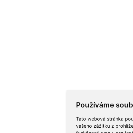
Používáme soub
Tato webová stránka použ
vašeho zážitku z prohlíže