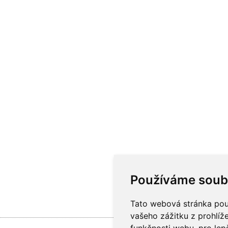
Používáme soub
Tato webová stránka použ
vašeho zážitku z prohlíže