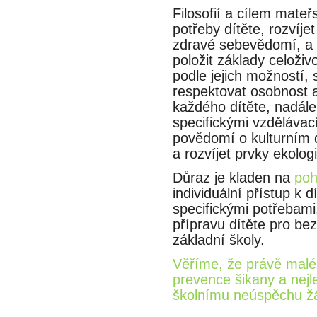
Filosofií a cílem mateř
potřeby dítěte, rozvíj
zdravé sebevědomí, a 
položit základy celoživ
podle jejich možností, 
respektovat osobnost a in
každého dítěte, nadále 
specifickými vzdělávaci
povědomí o kulturním de
a rozvíjet prvky ekologi
Důraz je kladen na
poh
individuální přístup k d
specifickými potřebam
přípravu dítěte pro b
základní školy.
Věříme, že právě mal
prevence šikany a nejle
školnímu neúspěchu ža