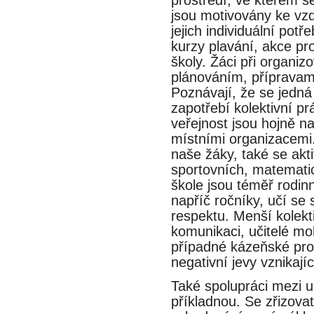
jsou motivovány ke vzde
jejich individuální pot
kurzy plavání, akce pro r
školy. Žáci při organizo
plánováním, přípravam
Poznávají, že se jedna
zapotřebí kolektivní p
veřejnost jsou hojně n
místními organizacemi. 
naše žáky, také se ak
sportovních, matematic
škole jsou téměř rodin
napříč ročníky, učí
respektu. Menší kolek
komunikaci, učitelé mo
případné kázeňské p
negativní jevy vznikajíc
Také spolupráci mezi uc
příkladnou. Se zřizo