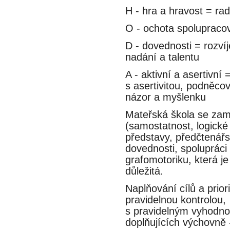
H - hra a hravost = rad
O - ochota spolupracovat
D - dovednosti = rozvíje
nadání a talentu
A - aktivní a asertivní =
s asertivitou, podněcov
názor a myšlenku
Mateřská škola se zame
(samostatnost, logické 
představy, předčtenář
dovednosti, spolupráci a
grafomotoriku, která je 
důležitá.
Naplňování cílů a prio
pravidelnou kontrolou,
s pravidelným vyhodnoc
doplňujících výchovne