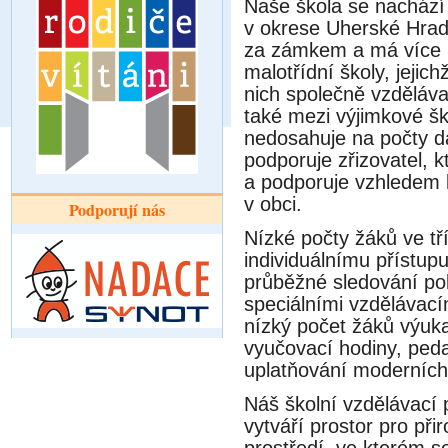
Naše škola se nacház
v okrese Uherské Hradi
za zámkem a má více n
malotřídní školy, jeji
nich společně vzdělávaji
také mezi výjimkové šk
nedosahuje na počty dan
podporuje zřizovatel, kte
a podporuje vzhledem ke
v obci.
Podporují nás
Nízké počty žáků ve tr
individuálnímu přístu
průběžné sledování po
speciálními vzdělávaci
nízký počet žáků vy
vyučovací hodiny, ped
uplatňování moderníc
Náš školní vzdělávac
vytváří prostor pro při
prostředí, ve kterém se