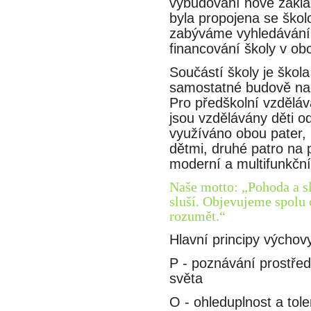
vybudování nové zákla
byla propojena se škol
zabýváme vyhledáváním
financování školy v obc
Součástí školy je škol
samostatné budově nach
Pro předškolní vzděláva
jsou vzdělávány děti 
využíváno obou pater, 
dětmi, druhé patro na p
moderní a multifunkční
Naše motto: „Pohoda a slu
sluší. Objevujeme spolu 
rozumět.“
Hlavní principy výchov
P - poznávání prostředi
světa
O - ohleduplnost a tole