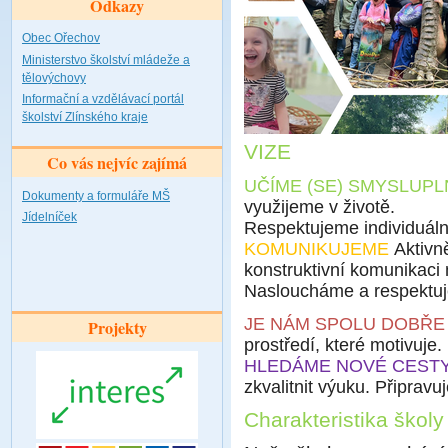
Odkazy
Obec Ořechov
Ministerstvo školství mládeže a
tělovýchovy
Informační a vzdělávací portál
školství Zlínského kraje
VIZE
Co vás nejvíc zajímá
UČÍME (SE) SMYSLUPL
Dokumenty a formuláře MŠ
využijeme v životě.
Jídelníček
Respektujeme individuální
KOMUNIKUJEME
Aktivne
konstruktivní komunikaci me
Nasloucháme a respektu
JE NÁM SPOLU DOBŘ
Projekty
prostředí, které motivuje
HLEDÁME NOVÉ CEST
zkvalitnit výuku. Připrav
Charakteristika školy