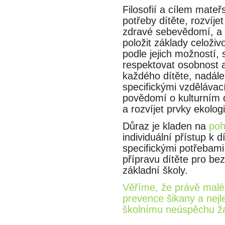
Filosofií a cílem mateř
potřeby dítěte, rozvíj
zdravé sebevědomí, a 
položit základy celoživ
podle jejich možností, 
respektovat osobnost a in
každého dítěte, nadále 
specifickými vzdělávaci
povědomí o kulturním de
a rozvíjet prvky ekologi
Důraz je kladen na
poh
individuální přístup k d
specifickými potřebam
přípravu dítěte pro b
základní školy.
Věříme, že právě mal
prevence šikany a nejle
školnímu neúspěchu ža