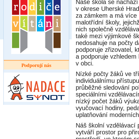
Naše škola se nacház
v okrese Uherské Hradi
za zámkem a má více n
malotřídní školy, jeji
nich společně vzdělávaji
také mezi výjimkové šk
nedosahuje na počty dan
podporuje zřizovatel, kte
a podporuje vzhledem ke
v obci.
Podporují nás
Nízké počty žáků ve tr
individuálnímu přístu
průběžné sledování po
speciálními vzdělávaci
nízký počet žáků vy
vyučovací hodiny, ped
uplatňování moderníc
Náš školní vzdělávac
vytváří prostor pro při
prostředí, ve kterém se