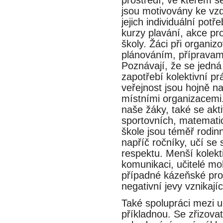
jsou motivovány ke vzde
jejich individuální pot
kurzy plavání, akce pro r
školy. Žáci při organizo
plánováním, přípravam
Poznávají, že se jedna
zapotřebí kolektivní p
veřejnost jsou hojně n
místními organizacemi. 
naše žáky, také se ak
sportovních, matematic
škole jsou téměř rodin
napříč ročníky, učí
respektu. Menší kolek
komunikaci, učitelé mo
případné kázeňské p
negativní jevy vznikajíc
Také spolupráci mezi uc
příkladnou. Se zřizo