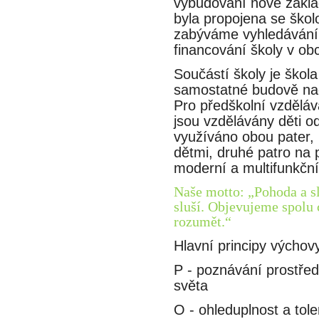
vybudování nové zákla
byla propojena se škol
zabýváme vyhledáváním
financování školy v obc
Součástí školy je škol
samostatné budově nach
Pro předškolní vzděláva
jsou vzdělávány děti 
využíváno obou pater, 
dětmi, druhé patro na p
moderní a multifunkční
Naše motto: „Pohoda a slu
sluší. Objevujeme spolu 
rozumět.“
Hlavní principy výchov
P - poznávání prostředi
světa
O - ohleduplnost a tole