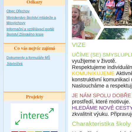
Odkazy
Obec Ořechov
Ministerstvo školství mládeže a
tělovýchovy
Informační a vzdělávací portál
školství Zlínského kraje
VIZE
Co vás nejvíc zajímá
UČÍME (SE) SMYSLUPL
Dokumenty a formuláře MŠ
využijeme v životě.
Jídelníček
Respektujeme individuální
KOMUNIKUJEME
Aktivne
konstruktivní komunikaci me
Nasloucháme a respektu
JE NÁM SPOLU DOBŘ
Projekty
prostředí, které motivuje
HLEDÁME NOVÉ CEST
zkvalitnit výuku. Připrav
Charakteristika školy