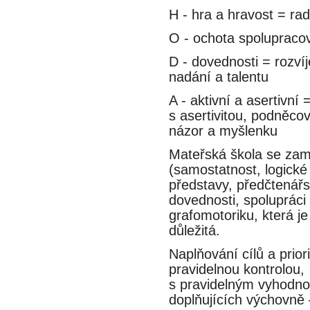
H - hra a hravost = rad
O - ochota spolupracovat
D - dovednosti = rozvíje
nadání a talentu
A - aktivní a asertivní =
s asertivitou, podněcov
názor a myšlenku
Mateřská škola se zame
(samostatnost, logické 
představy, předčtenář
dovednosti, spolupráci a
grafomotoriku, která je 
důležitá.
Naplňování cílů a prio
pravidelnou kontrolou,
s pravidelným vyhodnoc
doplňujících výchovne