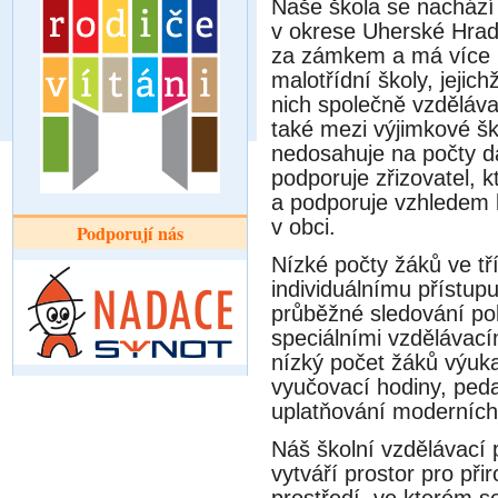
Naše škola se nacház
v okrese Uherské Hradi
za zámkem a má více n
malotřídní školy, jeji
nich společně vzdělávaji
také mezi výjimkové šk
nedosahuje na počty dan
podporuje zřizovatel, kte
a podporuje vzhledem ke
v obci.
Podporují nás
Nízké počty žáků ve tr
individuálnímu přístu
průběžné sledování po
speciálními vzdělávaci
nízký počet žáků vy
vyučovací hodiny, ped
uplatňování moderníc
Náš školní vzdělávac
vytváří prostor pro při
prostředí, ve kterém se