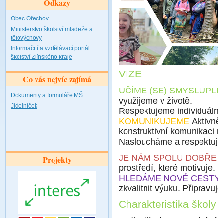
Odkazy
Obec Ořechov
Ministerstvo školství mládeže a
tělovýchovy
Informační a vzdělávací portál
školství Zlínského kraje
VIZE
Co vás nejvíc zajímá
UČÍME (SE) SMYSLUPL
Dokumenty a formuláře MŠ
využijeme v životě.
Jídelníček
Respektujeme individuální
KOMUNIKUJEME
Aktivne
konstruktivní komunikaci me
Nasloucháme a respektu
JE NÁM SPOLU DOBŘ
Projekty
prostředí, které motivuje
HLEDÁME NOVÉ CEST
zkvalitnit výuku. Připrav
Charakteristika školy