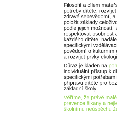
Filosofií a cílem mateř
potřeby dítěte, rozvíj
zdravé sebevědomí, a 
položit základy celoživ
podle jejich možností, 
respektovat osobnost a in
každého dítěte, nadále 
specifickými vzdělávaci
povědomí o kulturním de
a rozvíjet prvky ekologi
Důraz je kladen na
poh
individuální přístup k d
specifickými potřebam
přípravu dítěte pro b
základní školy.
Věříme, že právě mal
prevence šikany a nejle
školnímu neúspěchu ža