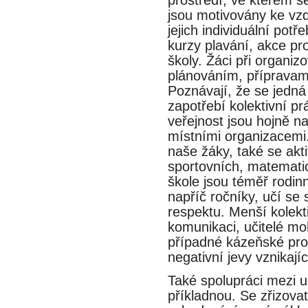
jsou motivovány ke vzde
jejich individuální pot
kurzy plavání, akce pro r
školy. Žáci při organizo
plánováním, přípravam
Poznávají, že se jedna
zapotřebí kolektivní p
veřejnost jsou hojně n
místními organizacemi. 
naše žáky, také se ak
sportovních, matematic
škole jsou téměř rodin
napříč ročníky, učí
respektu. Menší kolek
komunikaci, učitelé mo
případné kázeňské p
negativní jevy vznikajíc
Také spolupráci mezi uc
příkladnou. Se zřizo