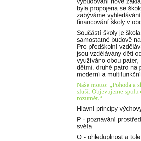
vybudování nové zákla
byla propojena se škol
zabýváme vyhledáváním
financování školy v obc
Součástí školy je škol
samostatné budově nach
Pro předškolní vzděláva
jsou vzdělávány děti 
využíváno obou pater, 
dětmi, druhé patro na p
moderní a multifunkční
Naše motto: „Pohoda a slu
sluší. Objevujeme spolu 
rozumět.“
Hlavní principy výchov
P - poznávání prostředi
světa
O - ohleduplnost a tole