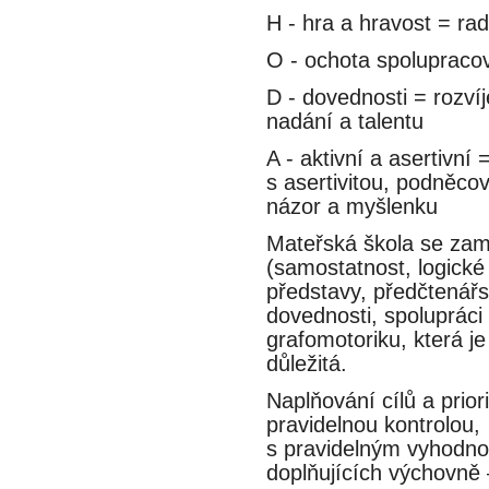
H - hra a hravost = rad
O - ochota spolupracovat
D - dovednosti = rozvíje
nadání a talentu
A - aktivní a asertivní =
s asertivitou, podněcov
názor a myšlenku
Mateřská škola se zame
(samostatnost, logické 
představy, předčtenář
dovednosti, spolupráci a
grafomotoriku, která je 
důležitá.
Naplňování cílů a prio
pravidelnou kontrolou,
s pravidelným vyhodnoc
doplňujících výchovne