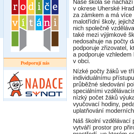
Naše škola se nacház
v okrese Uherské Hradi
za zámkem a má více n
malotřídní školy, jeji
nich společně vzdělávaji
také mezi výjimkové šk
nedosahuje na počty dan
podporuje zřizovatel, kte
a podporuje vzhledem ke
v obci.
Podporují nás
Nízké počty žáků ve tr
individuálnímu přístu
průběžné sledování po
speciálními vzdělávaci
nízký počet žáků vy
vyučovací hodiny, ped
uplatňování moderníc
Náš školní vzdělávac
vytváří prostor pro při
prostředí, ve kterém se