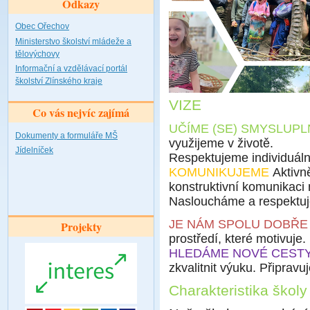
Odkazy
Obec Ořechov
Ministerstvo školství mládeže a
tělovýchovy
Informační a vzdělávací portál
školství Zlínského kraje
VIZE
Co vás nejvíc zajímá
UČÍME (SE) SMYSLUPL
Dokumenty a formuláře MŠ
využijeme v životě.
Jídelníček
Respektujeme individuální
KOMUNIKUJEME
Aktivne
konstruktivní komunikaci me
Nasloucháme a respektu
JE NÁM SPOLU DOBŘ
Projekty
prostředí, které motivuje
HLEDÁME NOVÉ CEST
zkvalitnit výuku. Připrav
Charakteristika školy