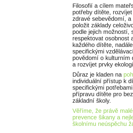
Filosofií a cílem mateř
potřeby dítěte, rozvíj
zdravé sebevědomí, a 
položit základy celoživ
podle jejich možností, 
respektovat osobnost a in
každého dítěte, nadále 
specifickými vzdělávaci
povědomí o kulturním de
a rozvíjet prvky ekologi
Důraz je kladen na
poh
individuální přístup k d
specifickými potřebam
přípravu dítěte pro b
základní školy.
Věříme, že právě mal
prevence šikany a nejle
školnímu neúspěchu ža