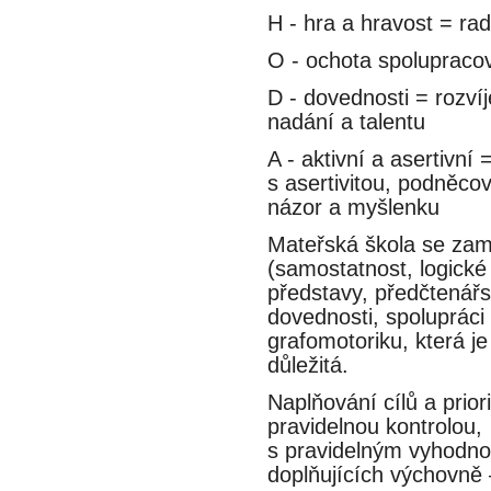
H - hra a hravost = rad
O - ochota spolupracovat
D - dovednosti = rozvíje
nadání a talentu
A - aktivní a asertivní =
s asertivitou, podněcov
názor a myšlenku
Mateřská škola se zame
(samostatnost, logické 
představy, předčtenář
dovednosti, spolupráci a
grafomotoriku, která je 
důležitá.
Naplňování cílů a prio
pravidelnou kontrolou,
s pravidelným vyhodnoc
doplňujících výchovne