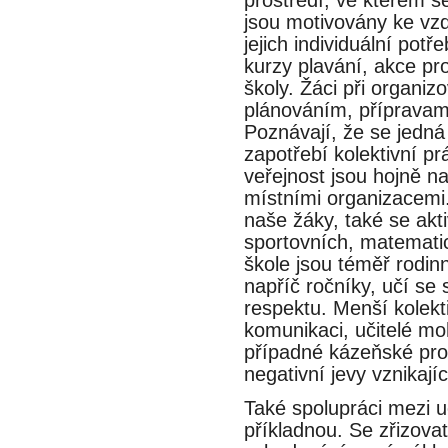
jsou motivovány ke vzde
jejich individuální pot
kurzy plavání, akce pro r
školy. Žáci při organizo
plánováním, přípravam
Poznávají, že se jedna
zapotřebí kolektivní p
veřejnost jsou hojně n
místními organizacemi. 
naše žáky, také se ak
sportovních, matematic
škole jsou téměř rodin
napříč ročníky, učí
respektu. Menší kolek
komunikaci, učitelé mo
případné kázeňské p
negativní jevy vznikajíc
Také spolupráci mezi uc
příkladnou. Se zřizo