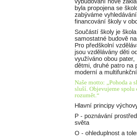
vybudování nové zákla
byla propojena se škol
zabýváme vyhledáváním
financování školy v obc
Součástí školy je škol
samostatné budově nach
Pro předškolní vzděláva
jsou vzdělávány děti 
využíváno obou pater, 
dětmi, druhé patro na p
moderní a multifunkční
Naše motto: „Pohoda a slu
sluší. Objevujeme spolu 
rozumět.“
Hlavní principy výchov
P - poznávání prostředi
světa
O - ohleduplnost a tole