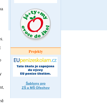
 na
mi.
́
Projekty
o
y
Šablony pro
st,
ZŠ a MŠ Ořechov
ně