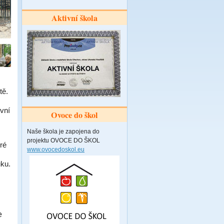
Aktivní škola
ě.
vní
Ovoce do škol
Naše škola je zapojena do
projektu OVOCE DO ŠKOL
ré
www.ovocedoskol.eu
uku.
e