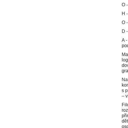
O -
H -
O -
D -
A -
pod
Mat
log
dov
gra
Nap
kon
s p
– v
Fil
roz
př
dě
oso