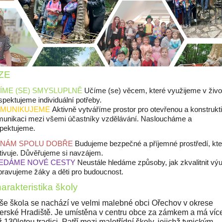
ZE
̌ÍME (SE) SMYSLUPLNĚ
Učíme (se) věcem, které využijeme v život
pektujeme individuální potřeby.
MUNIKUJEME
Aktivně vytváříme prostor pro otevřenou a konstrukti
unikaci mezi všemi účastníky vzdělávání. Nasloucháme a
pektujeme.
 NÁM SPOLU DOBŘE
Budujeme bezpečné a příjemné prostředí, kte
ivuje. Důvěřujeme si navzájem.
EDÁME NOVÉ CESTY
Neustále hledáme způsoby, jak zkvalitnit vý
ipravujeme žáky a děti pro budoucnost.
arakteristika školy
̌e škola se nachází ve velmi malebné obci Ořechov v okrese
rské Hradiště. Je umístěna v centru obce za zámkem a má víc
̌ 130letou tradici. Patří mezi malotřídní školy, jejichž typickým