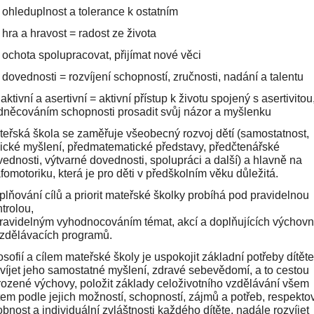
 ohleduplnost a tolerance k ostatním
 hra a hravost = radost ze života
 ochota spolupracovat, přijímat nové věci
 dovednosti = rozvíjení schopností, zručnosti, nadání a talentu
 aktivní a asertivní = aktivní přístup k životu spojený s asertivitou
něcováním schopnosti prosadit svůj názor a myšlenku
eřská škola se zaměřuje všeobecný rozvoj dětí (samostatnost,
ické myšlení, předmatematické představy, předčtenářské
ednosti, výtvarné dovednosti, spolupráci a další) a hlavně na
fomotoriku, která je pro děti v předškolním věku důležitá.
lňování cílů a priorit mateřské školky probíhá pod pravidelnou
trolou,
ravidelným vyhodnocováním témat, akcí a doplňujících výchovn
zdělávacích programů.
osofií a cílem mateřské školy je uspokojit základní potřeby dítěte
víjet jeho samostatné myšlení, zdravé sebevědomí, a to cestou
irozené výchovy, položit základy celoživotního vzdělávání všem
tem podle jejich možností, schopností, zájmů a potřeb, respekto
bnost a individuální zvláštnosti každého dítěte, nadále rozvíjet