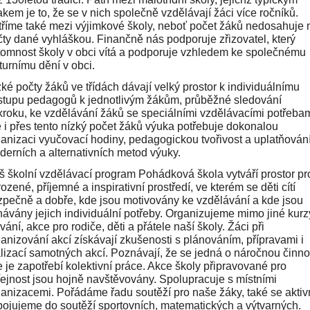
kem je to, že se v nich společně vzdělávají žáci více ročníků.
říme také mezi výjimkové školy, neboť počet žáků nedosahuje
̌ty dané vyhláškou. Finančně nás podporuje zřizovatel, který
ítomnost školy v obci vítá a podporuje vzhledem ke společnému
turnímu dění v obci.
zké počty žáků ve třídách dávají velký prostor k individuálnímu
ístupu pedagogů k jednotlivým žákům, průběžné sledování
roku, ke vzdělávání žáků se speciálními vzdělávacími potřeba
 i přes tento nízký počet žáků výuka potřebuje dokonalou
anizaci vyučovací hodiny, pedagogickou tvořivost a uplatňováni
erních a alternativních metod výuky.
š školní vzdělávací program Pohádková škola vytváří prostor pr
irozené, příjemné a inspirativní prostředí, ve kterém se děti cítí
pečně a dobře, kde jsou motivovány ke vzdělávání a kde jsou
ávány jejich individuální potřeby. Organizujeme mimo jiné kurz
vání, akce pro rodiče, děti a přátele naší školy. Žáci při
anizování akcí získávají zkušenosti s plánováním, přípravami i
lizací samotných akcí. Poznávají, že se jedná o náročnou činno
 je zapotřebí kolektivní práce. Akce školy připravované pro
̌ejnost jsou hojně navštěvovány. Spolupracuje s místními
anizacemi. Pořádáme řadu soutěží pro naše žáky, také se aktiv
ojujeme do soutěží sportovních, matematických a výtvarných.