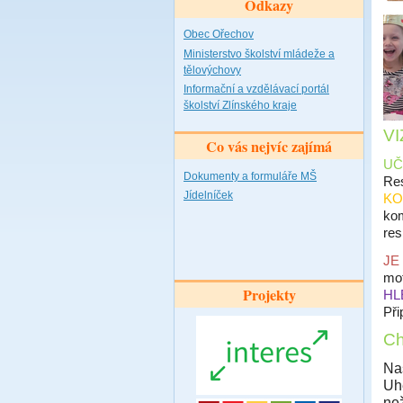
Odkazy
Obec Ořechov
Ministerstvo školství mládeže a
tělovýchovy
Informační a vzdělávací portál
školství Zlínského kraje
VI
Co vás nejvíc zajímá
UC
Dokumenty a formuláře MŠ
Res
Jídelníček
KO
kom
res
JE
mot
Projekty
HL
Př
Ch
Nas
Uhe
nez