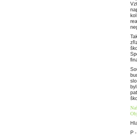
Vzt
nap
kol
rea
neg
Tak
zř
šk
Spo
fin
Sou
bud
slo
byl
pat
šk
Nas
Obj
Hla
P -