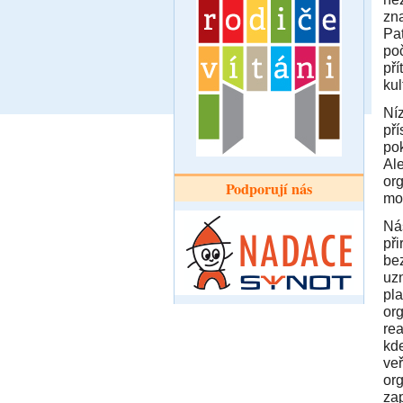
zna
Pat
poc
př
kul
Ní
př
pok
Ale
org
Podporují nás
mod
Ná
př
bez
uzn
pla
org
rea
kde
ver
org
zap