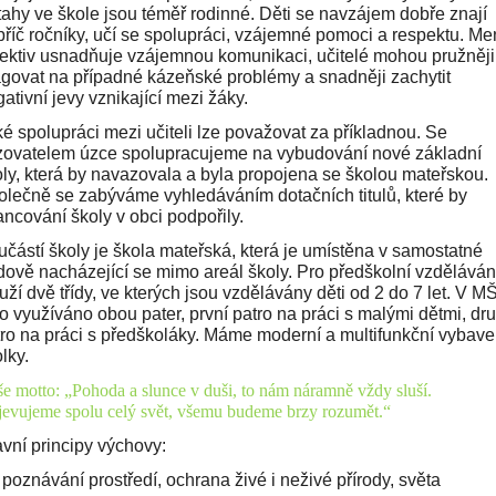
ahy ve škole jsou téměř rodinné. Děti se navzájem dobře znají
říč ročníky, učí se spolupráci, vzájemné pomoci a respektu. Mens
ektiv usnadňuje vzájemnou komunikaci, učitelé mohou pružněji
govat na případné kázeňské problémy a snadněji zachytit
ativní jevy vznikající mezi žáky.
é spolupráci mezi učiteli lze považovat za příkladnou. Se
izovatelem úzce spolupracujeme na vybudování nové základní
oly, která by navazovala a byla propojena se školou mateřskou.
lečně se zabýváme vyhledáváním dotačních titulů, které by
ancování školy v obci podpořily.
částí školy je škola mateřská, která je umístěna v samostatné
ově nacházející se mimo areál školy. Pro předškolní vzděláváni
uží dvě třídy, ve kterých jsou vzdělávány děti od 2 do 7 let. V MS
o využíváno obou pater, první patro na práci s malými dětmi, dru
ro na práci s předškoláky. Máme moderní a multifunkční vybaven
olky.
̌e motto: „Pohoda a slunce v duši, to nám náramně vždy sluší.
evujeme spolu celý svět, všemu budeme brzy rozumět.“
vní principy výchovy:
 poznávání prostředí, ochrana živé i neživé přírody, světa