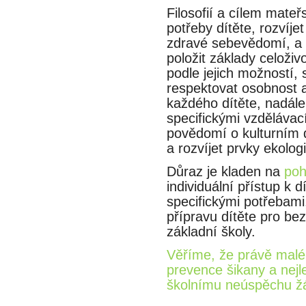
Filosofií a cílem mateř
potřeby dítěte, rozvíj
zdravé sebevědomí, a 
položit základy celoživ
podle jejich možností, 
respektovat osobnost a in
každého dítěte, nadále 
specifickými vzdělávaci
povědomí o kulturním de
a rozvíjet prvky ekologi
Důraz je kladen na
poh
individuální přístup k d
specifickými potřebam
přípravu dítěte pro b
základní školy.
Věříme, že právě mal
prevence šikany a nejle
školnímu neúspěchu ža