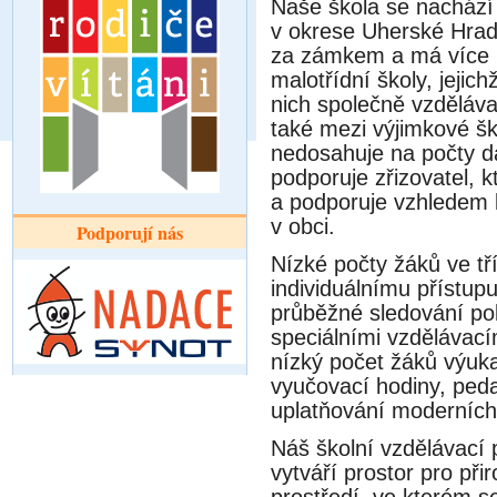
Naše škola se nacház
v okrese Uherské Hradi
za zámkem a má více n
malotřídní školy, jeji
nich společně vzdělávaji
také mezi výjimkové šk
nedosahuje na počty dan
podporuje zřizovatel, kte
a podporuje vzhledem ke
v obci.
Podporují nás
Nízké počty žáků ve tr
individuálnímu přístu
průběžné sledování po
speciálními vzdělávaci
nízký počet žáků vy
vyučovací hodiny, ped
uplatňování moderníc
Náš školní vzdělávac
vytváří prostor pro při
prostředí, ve kterém se