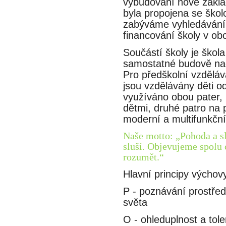
vybudování nové zákla
byla propojena se škol
zabýváme vyhledáváním
financování školy v obc
Součástí školy je škol
samostatné budově nach
Pro předškolní vzděláva
jsou vzdělávány děti 
využíváno obou pater, 
dětmi, druhé patro na p
moderní a multifunkční
Naše motto: „Pohoda a slu
sluší. Objevujeme spolu 
rozumět.“
Hlavní principy výchov
P - poznávání prostředi
světa
O - ohleduplnost a tole