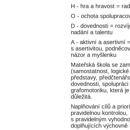
H - hra a hravost = rad
O - ochota spolupracovat
D - dovednosti = rozvíje
nadání a talentu
A - aktivní a asertivní =
s asertivitou, podněcov
názor a myšlenku
Mateřská škola se zame
(samostatnost, logické 
představy, předčtenář
dovednosti, spolupráci a
grafomotoriku, která je 
důležitá.
Naplňování cílů a prio
pravidelnou kontrolou,
s pravidelným vyhodnoc
doplňujících výchovne