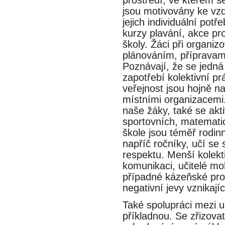
jsou motivovány ke vzde
jejich individuální pot
kurzy plavání, akce pro r
školy. Žáci při organizo
plánováním, přípravam
Poznávají, že se jedna
zapotřebí kolektivní p
veřejnost jsou hojně n
místními organizacemi. 
naše žáky, také se ak
sportovních, matematic
škole jsou téměř rodin
napříč ročníky, učí
respektu. Menší kolek
komunikaci, učitelé mo
případné kázeňské p
negativní jevy vznikajíc
Také spolupráci mezi uc
příkladnou. Se zřizo