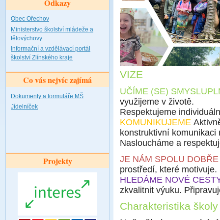
Odkazy
Obec Ořechov
Ministerstvo školství mládeže a
tělovýchovy
Informační a vzdělávací portál
školství Zlínského kraje
VIZE
Co vás nejvíc zajímá
UČÍME (SE) SMYSLUPL
Dokumenty a formuláře MŠ
využijeme v životě.
Jídelníček
Respektujeme individuální
KOMUNIKUJEME
Aktivne
konstruktivní komunikaci me
Nasloucháme a respektu
JE NÁM SPOLU DOBŘ
Projekty
prostředí, které motivuje
HLEDÁME NOVÉ CEST
zkvalitnit výuku. Připrav
Charakteristika školy