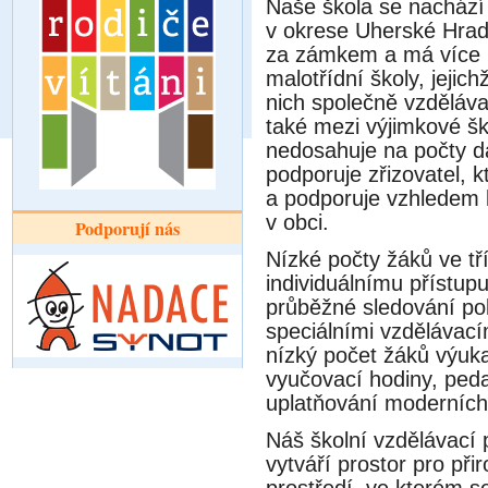
Naše škola se nacház
v okrese Uherské Hradi
za zámkem a má více n
malotřídní školy, jeji
nich společně vzdělávaji
také mezi výjimkové šk
nedosahuje na počty dan
podporuje zřizovatel, kte
a podporuje vzhledem ke
v obci.
Podporují nás
Nízké počty žáků ve tr
individuálnímu přístu
průběžné sledování po
speciálními vzdělávaci
nízký počet žáků vy
vyučovací hodiny, ped
uplatňování moderníc
Náš školní vzdělávac
vytváří prostor pro při
prostředí, ve kterém se