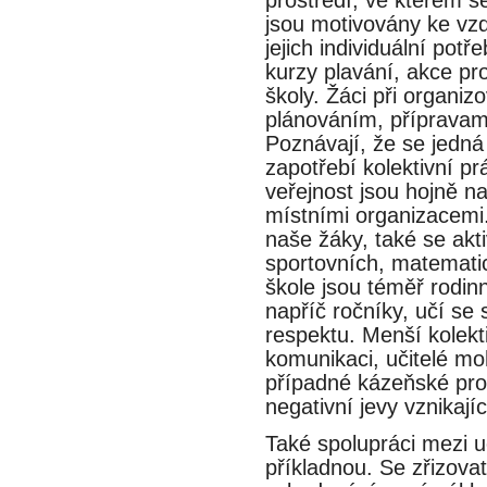
jsou motivovány ke vzde
jejich individuální pot
kurzy plavání, akce pro r
školy. Žáci při organizo
plánováním, přípravam
Poznávají, že se jedna
zapotřebí kolektivní p
veřejnost jsou hojně n
místními organizacemi. 
naše žáky, také se ak
sportovních, matematic
škole jsou téměř rodin
napříč ročníky, učí
respektu. Menší kolek
komunikaci, učitelé mo
případné kázeňské p
negativní jevy vznikajíc
Také spolupráci mezi uc
příkladnou. Se zřizo