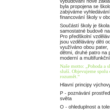
vybudování nové zákla
byla propojena se škol
zabýváme vyhledáváním
financování školy v obc
Součástí školy je škol
samostatné budově nach
Pro předškolní vzděláva
jsou vzdělávány děti 
využíváno obou pater, 
dětmi, druhé patro na p
moderní a multifunkční
Naše motto: „Pohoda a slu
sluší. Objevujeme spolu 
rozumět.“
Hlavní principy výchov
P - poznávání prostředi
světa
O - ohleduplnost a tole