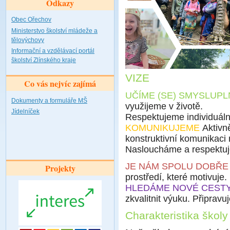
Odkazy
Obec Ořechov
Ministerstvo školství mládeže a
tělovýchovy
Informační a vzdělávací portál
školství Zlínského kraje
VIZE
Co vás nejvíc zajímá
UČÍME (SE) SMYSLUPL
Dokumenty a formuláře MŠ
využijeme v životě.
Jídelníček
Respektujeme individuální
KOMUNIKUJEME
Aktivne
konstruktivní komunikaci me
Nasloucháme a respektu
JE NÁM SPOLU DOBŘ
Projekty
prostředí, které motivuje
HLEDÁME NOVÉ CEST
zkvalitnit výuku. Připrav
Charakteristika školy