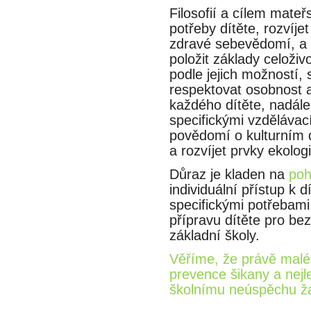
Filosofií a cílem mateř
potřeby dítěte, rozvíj
zdravé sebevědomí, a 
položit základy celoživ
podle jejich možností, 
respektovat osobnost a in
každého dítěte, nadále 
specifickými vzdělávaci
povědomí o kulturním de
a rozvíjet prvky ekologi
Důraz je kladen na
poh
individuální přístup k d
specifickými potřebam
přípravu dítěte pro b
základní školy.
Věříme, že právě mal
prevence šikany a nejle
školnímu neúspěchu ža