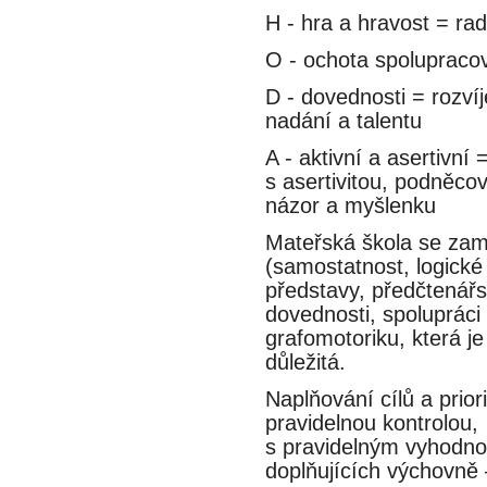
H - hra a hravost = rad
O - ochota spolupracovat
D - dovednosti = rozvíje
nadání a talentu
A - aktivní a asertivní =
s asertivitou, podněcov
názor a myšlenku
Mateřská škola se zame
(samostatnost, logické 
představy, předčtenář
dovednosti, spolupráci a
grafomotoriku, která je 
důležitá.
Naplňování cílů a prio
pravidelnou kontrolou,
s pravidelným vyhodnoc
doplňujících výchovne